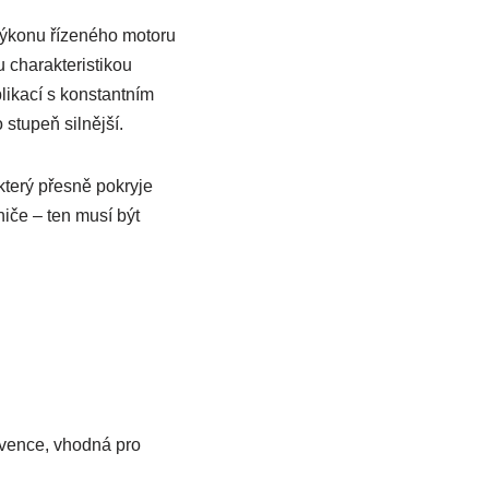
výkonu řízeného motoru
 charakteristikou
likací s konstantním
stupeň silnější.
 který přesně pokryje
iče – ten musí být
kvence, vhodná pro