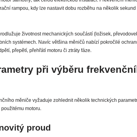
rační rampou, kdy lze nastavit dobu rozběhu na několik sekund 
odlužuje životnost mechanických součástí (ložisek, převodovek
ubních systémech. Navíc většina měničů nabízí pokročilé ochran
pětí, přepětí, přehřátí motoru či ztráty fáze.
rametry při výběru frekvenčn
čního měniče vyžaduje zohlednit několik technických parametr
a použitému motoru.
novitý proud