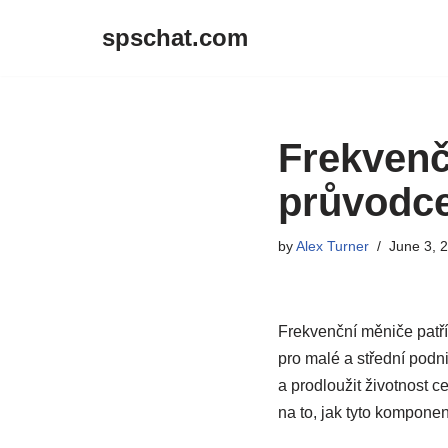
spschat.com
Skip
to
content
Frekvenč
průvodce
by
Alex Turner
June 3, 
Frekvenční měniče patří
pro malé a střední podni
a prodloužit životnost 
na to, jak tyto komponen