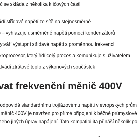
 se skládá z několika klíčových částí:
dí střídavé napětí ze sítě na stejnosměrné
)
– vyhlazuje usměrněné napětí pomocí kondenzátorů
ytváří výstupní střídavé napětí s proměnnou frekvencí
roprocesor, který řídí celý proces a komunikuje s uživatelem
dvádí ztrátové teplo z výkonových součástek
vat frekvenční měnič 400V
dpovídá standardnímu trojfázovému napětí v evropských průmys
měnič 400V je navržen pro přímé připojení k běžné průmyslové 
nebo jiných úprav napájení. Tato kompatibilita přináší několik 