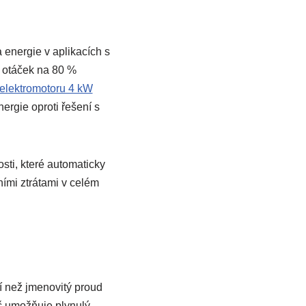
 energie v aplikacích s
í otáček na 80 %
elektromotoru 4 kW
ergie oproti řešení s
sti, které automaticky
ními ztrátami v celém
ší než jmenovitý proud
ič umožňuje plynulý