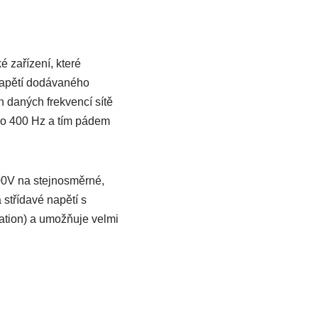
 zařízení, které
apětí dodávaného
h daných frekvencí sítě
 do 400 Hz a tím pádem
400V na stejnosměrné,
střídavé napětí s
ation) a umožňuje velmi