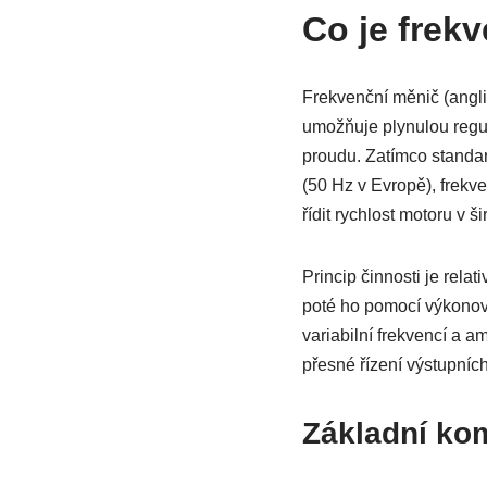
Co je frek
Frekvenční měnič (angli
umožňuje plynulou regu
proudu. Zatímco standar
(50 Hz v Evropě), frekv
řídit rychlost motoru v 
Princip činnosti je rela
poté ho pomocí výkonový
variabilní frekvencí a 
přesné řízení výstupníc
Základní ko