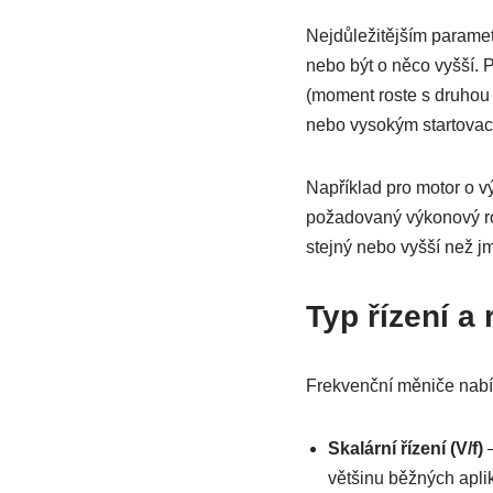
Nejdůležitějším paramet
nebo být o něco vyšší. 
(moment roste s druhou 
nebo vysokým startovací
Například pro motor o v
požadovaný výkonový roz
stejný nebo vyšší než j
Typ řízení a
Frekvenční měniče nabízej
Skalární řízení (V/f)
–
většinu běžných aplik