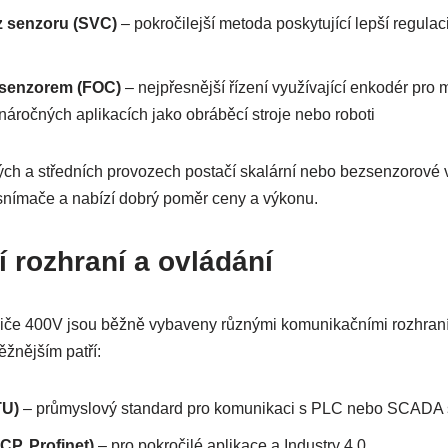
z senzoru (SVC)
– pokročilejší metoda poskytující lepší regul
e senzorem (FOC)
– nejpřesnější řízení využívající enkodér pro
náročných aplikacích jako obráběcí stroje nebo roboti
ých a středních provozech postačí skalární nebo bezsenzorové ve
nímače a nabízí dobrý poměr ceny a výkonu.
 rozhraní a ovládání
iče 400V jsou běžně vybaveny různými komunikačními rozhraním
ěžnějším patří:
TU)
– průmyslový standard pro komunikaci s PLC nebo SCADA
P, Profinet)
– pro pokročilé aplikace a Industry 4.0