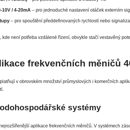
-10V / 4-20mA
– pro jednoduché nastavení otáček externím si
stupy
– pro spouštění předdefinovaných rychlostí nebo signaliza
, kde není potřeba vzdálené řízení, obvykle stačí vestavěný pot
likace frekvenčních měničů 
latňují v obrovském množství průmyslových i komerčních aplika
í.
vodohospodářské systémy
nejrozšířenější aplikace frekvenčních měničů. V systémech zás