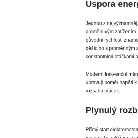
Úspora ener
Jednou z nejvýznamnější
proměnlivým zatížením. 
původní rychlosti zname
běžícího s proměnným za
konstantními otáčkami 
Moderní frekvenční měnič
upravují poměr napětí k 
rozsahu otáček.
Plynulý roz
Přímý start elektromoto
motoru. To zatěžuje jak