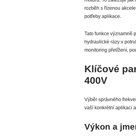
rozběh s řízenou akcele
potřeby aplikace.
Tato funkce významně pr
hydraulické rázy v potr
monitoring přetížení, pod
Klíčové pa
400V
Výběr správného frekven
vaší konkrétní aplikaci 
Výkon a jme