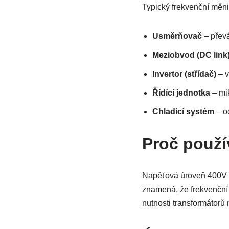
Typický frekvenční měnič
Usměrňovač
– převá
Meziobvod (DC link
Invertor (střídač)
– v
Řídící jednotka
– mik
Chladicí systém
– o
Proč použí
Napěťová úroveň 400V o
znamená, že frekvenční 
nutnosti transformátorů 