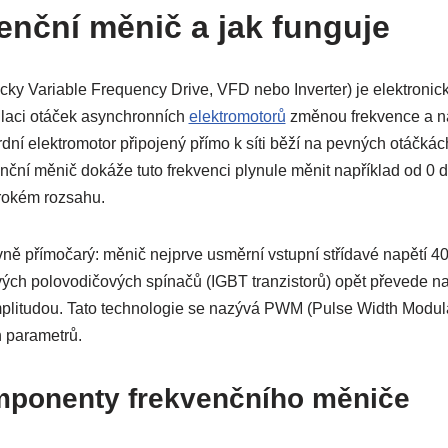
venční měnič a jak funguje
cky Variable Frequency Drive, VFD nebo Inverter) je elektronické
laci otáček asynchronních
elektromotorů
změnou frekvence a n
dní elektromotor připojený přímo k síti běží na pevných otáčkác
enční měnič dokáže tuto frekvenci plynule měnit například od 0
širokém rozsahu.
tivně přímočarý: měnič nejprve usměrní vstupní střídavé napětí 
ch polovodičových spínačů (IGBT tranzistorů) opět převede na 
amplitudou. Tato technologie se nazývá PWM (Pulse Width Modul
h parametrů.
mponenty frekvenčního měniče