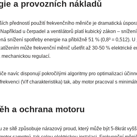
gie a provozních nákladů
ch předností použití frekvenčního měniče je dramatická úspora
Například u čerpadel a ventilátorů platí kubický zákon – snížen
ná snížení spotřeby energie na přibližně 51 % (0,8³ = 0,512). U
tížením může frekvenční měnič ušetřit až 30-50 % elektrické en
a mechanickou regulací.
e navíc disponují pokročilými algoritmy pro optimalizaci účinno
frekvenci (V/f charakteristika) tak, aby motor pracoval s minimál
běh a ochrana motoru
ru ze sítě způsobuje nárazový proud, který může být 5-8krát vyš
 motor samotný, tak celou elektrickou instalaci. Frekvenční měn