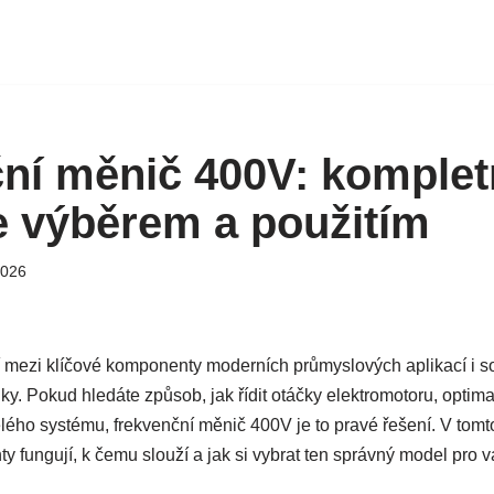
ní měnič 400V: komplet
 výběrem a použitím
2026
 mezi klíčové komponenty moderních průmyslových aplikací i so
ky. Pokud hledáte způsob, jak řídit otáčky elektromotoru, optim
celého systému, frekvenční měnič 400V je to pravé řešení. V tom
ty fungují, k čemu slouží a jak si vybrat ten správný model pro va