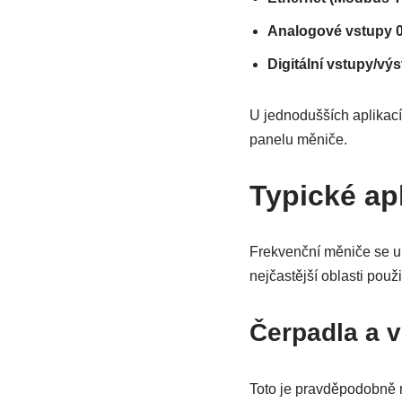
Analogové vstupy 0
Digitální vstupy/vý
U jednodušších aplikací
panelu měniče.
Typické ap
Frekvenční měniče se up
nejčastější oblasti použit
Čerpadla a 
Toto je pravděpodobně 