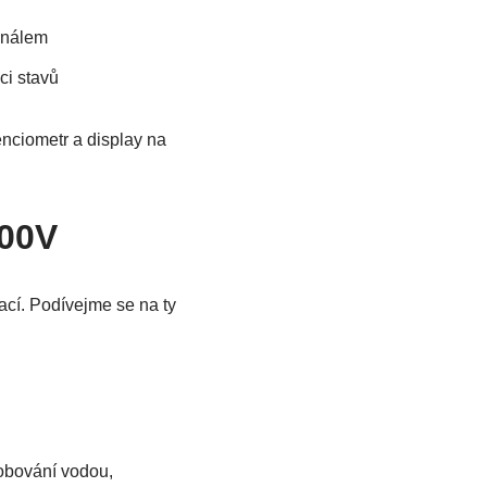
gnálem
ci stavů
enciometr a display na
400V
cí. Podívejme se na ty
obování vodou,