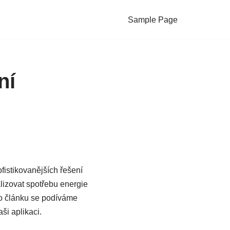
Sample Page
ní
fistikovanějších řešení
alizovat spotřebu energie
to článku se podíváme
ši aplikaci.