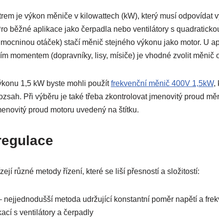
rem je výkon měniče v kilowattech (kW), který musí odpovídat 
Pro běžné aplikace jako čerpadla nebo ventilátory s quadratickou
mocninou otáček) stačí měnič stejného výkonu jako motor. U ap
m momentem (dopravníky, lisy, mísiče) je vhodné zvolit měnič o 
ýkonu 1,5 kW byste mohli použít
frekvenční měnič 400V 1,5kW
,
sah. Při výběru je také třeba zkontrolovat jmenovitý proud měn
menovitý proud motoru uvedený na štítku.
 regulace
í různé metody řízení, které se liší přesností a složitostí:
 nejjednodušší metoda udržující konstantní poměr napětí a fre
ací s ventilátory a čerpadly