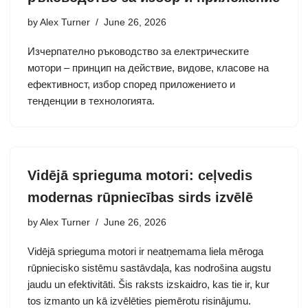
by
Alex Turner
June 26, 2026
Изчерпателно ръководство за електрическите
мотори – принцип на действие, видове, класове на
ефективност, избор според приложението и
тенденции в технологията.
Vidējā sprieguma motori: ceļvedis
modernas rūpniecības sirds izvēlē
by
Alex Turner
June 26, 2026
Vidējā sprieguma motori ir neatņemama liela mēroga
rūpniecisko sistēmu sastāvdaļa, kas nodrošina augstu
jaudu un efektivitāti. Šis raksts izskaidro, kas tie ir, kur
tos izmanto un kā izvēlēties piemērotu risinājumu.