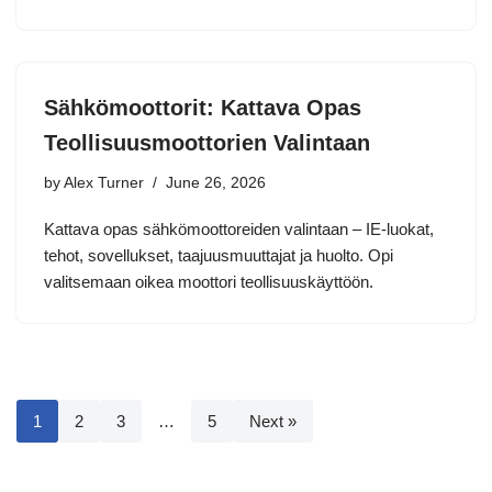
Sähkömoottorit: Kattava Opas
Teollisuusmoottorien Valintaan
by
Alex Turner
June 26, 2026
Kattava opas sähkömoottoreiden valintaan – IE-luokat,
tehot, sovellukset, taajuusmuuttajat ja huolto. Opi
valitsemaan oikea moottori teollisuuskäyttöön.
1
2
3
…
5
Next »