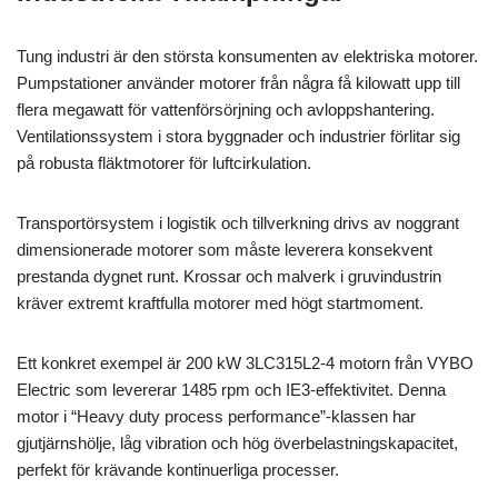
Tung industri är den största konsumenten av elektriska motorer.
Pumpstationer använder motorer från några få kilowatt upp till
flera megawatt för vattenförsörjning och avloppshantering.
Ventilationssystem i stora byggnader och industrier förlitar sig
på robusta fläktmotorer för luftcirkulation.
Transportörsystem i logistik och tillverkning drivs av noggrant
dimensionerade motorer som måste leverera konsekvent
prestanda dygnet runt. Krossar och malverk i gruvindustrin
kräver extremt kraftfulla motorer med högt startmoment.
Ett konkret exempel är 200 kW 3LC315L2-4 motorn från VYBO
Electric som levererar 1485 rpm och IE3-effektivitet. Denna
motor i “Heavy duty process performance”-klassen har
gjutjärnshölje, låg vibration och hög överbelastningskapacitet,
perfekt för krävande kontinuerliga processer.