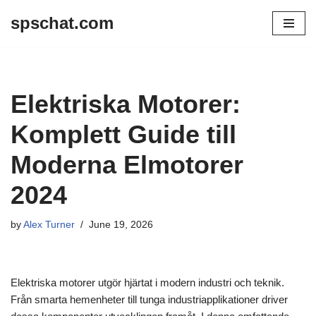
spschat.com
Skip
to
content
Elektriska Motorer:
Komplett Guide till
Moderna Elmotorer
2024
by
Alex Turner
June 19, 2026
Elektriska motorer utgör hjärtat i modern industri och teknik.
Från smarta hemenheter till tunga industriapplikationer driver